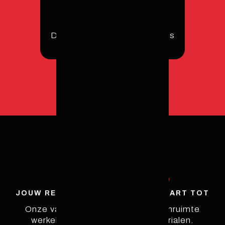
Projecten
De warmste plek van het huis
Onze
Diensten
JOUW RENOVATIE, HELDER VAN START TOT
OPLEVERING.
Onze vakmannen maken die droomruimte
werkelijkheid met de beste materialen.