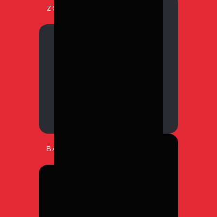
ZOLDERS
385
Projecten
Niet zomaar een zolder
BADKAMERS
173