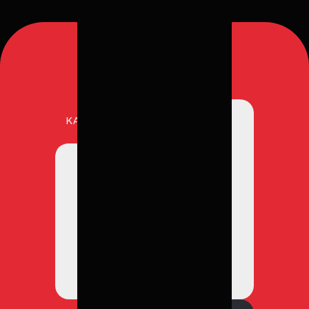
KANTOREN
264
Projecten
Een thuiskantoor dat werkt