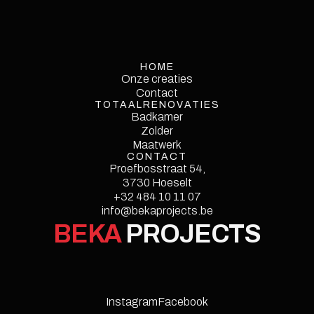
HOME
Onze creaties
Onze creaties
Contact
TOTAALRENOVATIES
Contact
Service
Badkamer
Single
Zolder
Maatwerk
CONTACT
Proefbosstraat 54,
3730 Hoeselt
Style Guide
+32 484 10 11 07
info@bekaprojects.be
Licenses
Instructions
Changelog
BEKA
PROJECTS
Instagram
Facebook