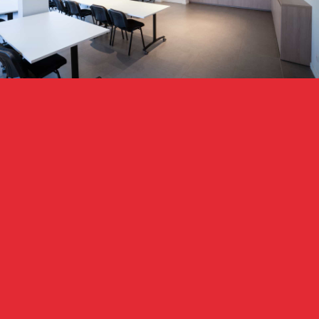
Onze
Creaties
RUIMTES MET EEN EIGEN VERHAAL
Elk project ontstaat uit slimme keuzes in ontwerp en
uitvoering, tot in de details netjes afgewerkt.
Gyproc
Kantoor